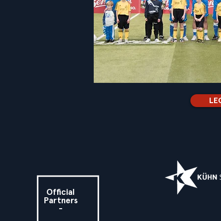
LE
Official
Partners
-