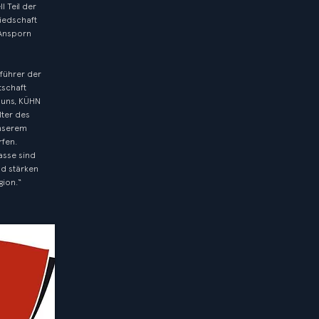
l Teil der
liedschaft
 Ansporn
sführer der
tschaft
 uns, KÜHN
lter des
nserem
fen.
asse sind
nd stärken
gion.“