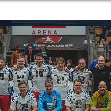
TEAMS
TICKETS
TURNIER
GALERIE
BUSINESS