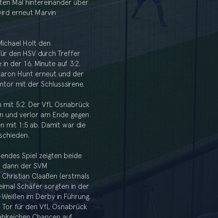
iten Mal hintereinander über
wird erneut Marvin
Michael Holt den
für den HSV durch Treffer
n der 16. Minute auf 3:2.
 Aaron Hunt erneut und der
mtor mit der Schlusssirene.
 mit 5:2. Der VfL Osnabrück
ten und verlor am Ende gegen
n mit 1:5 ab. Damit war die
schieden.
endes Spiel zeigten beide
am dann der SVM
Christian Claaßen (erstmals
imal Schäfer sorgten in der
-Weißen im Derby in Führung.
n Tor für den VfL Osnabrück
ahlreichen Chancen auf