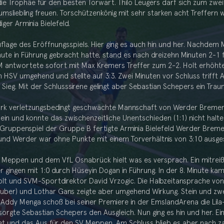
die Trophäe für den besten Torwart. Thilo Leugers darf sich zum zwe
msliebling freuen. Torschützenkönig mit sehr starken acht Treffern 
iger Arminia Bielefeld.
flage des Eröffnungsspiels. Hier ging es auch hin und her. Nachdem 
nute in Führung gebracht hatte, stand es nach dreizehn Minuten 2-1 
 antwortete sofort mit Max Kremers Treffer zum 2-2. Holt erhöhte i
 HSV umgehend und stellte auf 3:3. Zwei Minuten vor Schluss trifft
ieg. Mit der Schlusssirene gelingt aber Sebastian Schepers ein Trau
stark verletzungsbedingt geschwächte Mannschaft von Werder Bremen
er ein und konnte das zwischenzeitliche Unentschieden (1:1) nicht hal
 Gruppenspiel der Gruppe B fertigte Arminia Bielefeld Werder Breme
nd Werder war ohne Punkte mit einem Torverhältnis von 3:10 ausge
Meppen und dem VfL Osnabrück hielt was es versprach. Ein mitreiß
 gingen mit 1:0 durch Hüseyin Dogan in Führung. In der 8. Minute k
lt und SVM-Sportdirektor David Vrzogic. Die Halbzeitansprache von 
auber) und Lothar Gans zeigte aber umgehend Wirkung. Stein und zwe
. Addy Menga schoß bei seiner Premiere in der EmslandArena die Lila
orgte Sebastian Schepers den Ausgleich. Nun ging es hin und her. Ei
et und das Aus für den SV Meppen. Am Schluss blieb es aber nach z