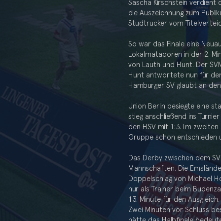
Sascha Kirschstein verdient 
die Auszeichnung zum Publiku
Studtrucker vom Titelverteid
So war das Finale eine Neuau
Lokalmatadoren in der 2. Mi
von Lauth und Hunt. Der SVM
Hunt antwortete nun für den
Hamburger SV glaubt an den S
Union Berlin besiegte eine 
stieg anschließend ins Turni
den HSV mit 1:3. Im zweiten
Gruppe schon entschieden u
Das Derby zwischen dem SV 
Mannschaften. Die Emsländer
Doppelschlag von Michael Ho
nur als Trainer beim Budenz
13. Minute für den Ausgleich
Zwei Minuten vor Schluss bes
hätte das Halbfinale bedeut