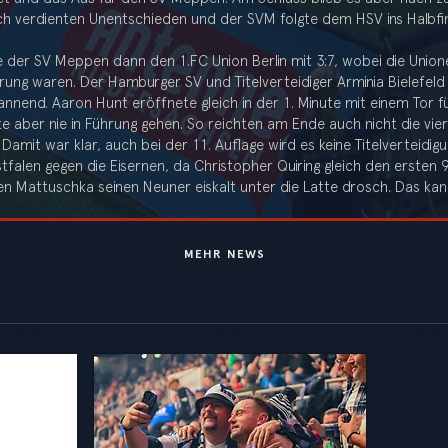
h verdienten Unentschieden und der SVM folgte dem HSV ins Halbfin
e der SV Meppen dann den 1.FC Union Berlin mit 3:7, wobei die Unione
Führung waren. Der Hamburger SV und Titelverteidiger Arminia Bielefel
nnend. Aaron Hunt eröffnete gleich in der 1. Minute mit einem Tor 
e aber nie in Führung gehen. So reichten am Ende auch nicht die vier
Damit war klar, auch bei der 11. Auflage wird es keine Titelverteidig
tfalen gegen die Eisernen, da Christopher Quiring gleich den ersten
n Mattuschka seinen Neuner eiskalt unter die Latte drosch. Das kan
MEHR NEWS