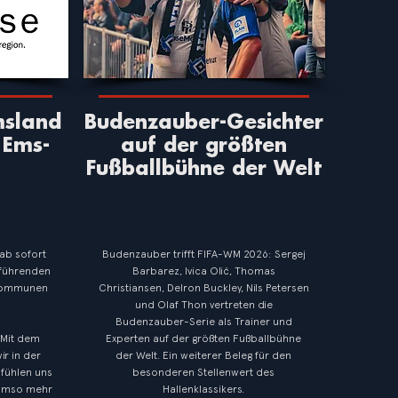
msland
Budenzauber-Gesichter
 Ems-
auf der größten
Fußballbühne der Welt
ab sofort
Budenzauber trifft FIFA-WM 2026: Sergej
 führenden
Barbarez, Ivica Olić, Thomas
 Kommunen
Christiansen, Delron Buckley, Nils Petersen
und Olaf Thon vertreten die
Budenzauber-Serie als Trainer und
„Mit dem
Experten auf der größten Fußballbühne
r in der
der Welt. Ein weiterer Beleg für den
fühlen uns
besonderen Stellenwert des
Umso mehr
Hallenklassikers.