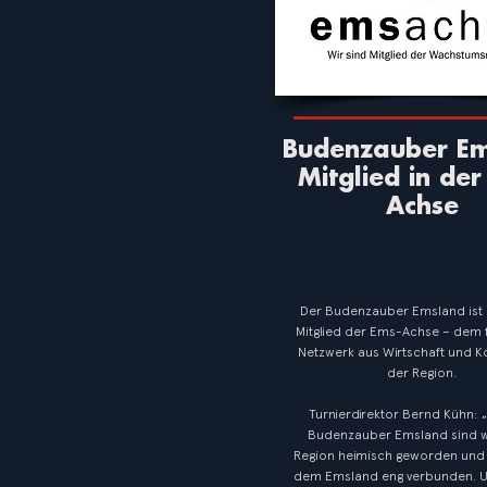
Budenzauber E
Mitglied in der
Achse
Der Budenzauber Emsland ist 
Mitglied der Ems-Achse – dem
Netzwerk aus Wirtschaft und
der Region.
Turnierdirektor Bernd Kühn: 
Budenzauber Emsland sind wi
Region heimisch geworden und 
dem Emsland eng verbunden. 