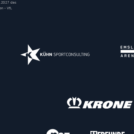
1.2027 das
n - VfL