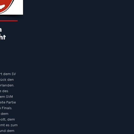
n
ht
rt dem SV
ück den
rlanden.
ge des
dem SVM
ite Partie
 FInals.
h dem
pott, dem
mmt es zum
 und dem