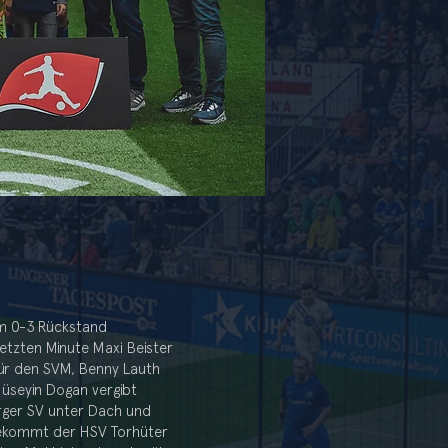
em 0-3 Rückstand
etzten Minute Maxi Beister
für den SVM, Benny Lauth
Hüseyin Dogan vergibt
urger SV unter Dach und
bekommt der HSV Torhüter