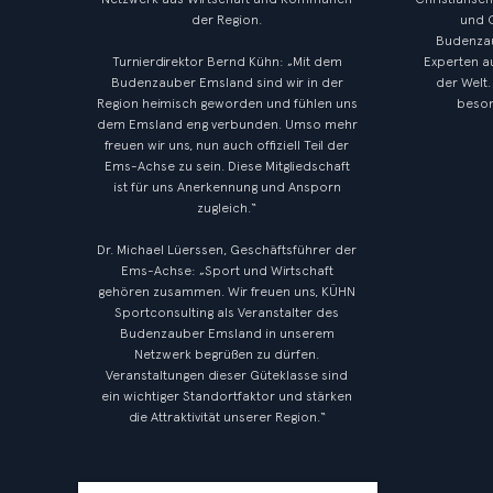
der Region.
und O
Budenzau
Turnierdirektor Bernd Kühn: „Mit dem
Experten a
Budenzauber Emsland sind wir in der
der Welt.
Region heimisch geworden und fühlen uns
beson
dem Emsland eng verbunden. Umso mehr
freuen wir uns, nun auch offiziell Teil der
Ems-Achse zu sein. Diese Mitgliedschaft
ist für uns Anerkennung und Ansporn
zugleich.“
Dr. Michael Lüerssen, Geschäftsführer der
Ems-Achse: „Sport und Wirtschaft
gehören zusammen. Wir freuen uns, KÜHN
Sportconsulting als Veranstalter des
Budenzauber Emsland in unserem
Netzwerk begrüßen zu dürfen.
Veranstaltungen dieser Güteklasse sind
ein wichtiger Standortfaktor und stärken
die Attraktivität unserer Region.“