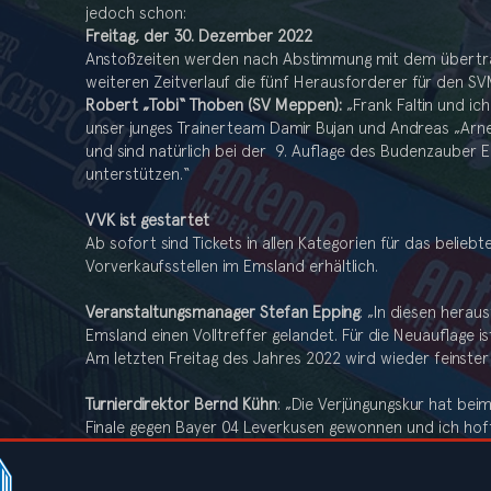
jedoch schon:
Freitag, der 30. Dezember 2022
Anstoßzeiten werden nach Abstimmung mit dem übertr
weiteren Zeitverlauf die fünf Herausforderer für den SVM
Robert „Tobi“ Thoben (SV Meppen):
„Frank Faltin und ic
unser junges Trainerteam Damir Bujan und Andreas „Arne
und sind natürlich bei der 9. Auflage des Budenzauber 
unterstützen.“
VVK ist gestartet
Ab sofort sind Tickets in allen Kategorien für das beliebt
Vorverkaufsstellen im Emsland erhältlich.
Veranstaltungsmanager Stefan Epping
: „In diesen hera
Emsland einen Volltreffer gelandet. Für die Neuauflage i
Am letzten Freitag des Jahres 2022 wird wieder feinster
Turnierdirektor Bernd Kühn
: „Die Verjüngungskur hat be
Finale gegen Bayer 04 Leverkusen gewonnen und ich hoff
es schwierig aus, aber so stellte sich das ebenfalls zw
haben ein tolles Turnier erleben dürfen, mit erfolgreic