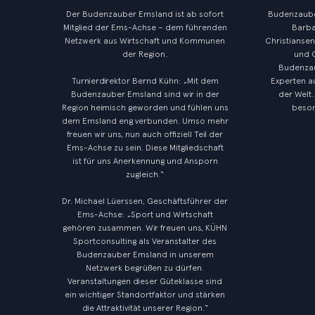
Der Budenzauber Emsland ist ab sofort
Budenzauber
Mitglied der Ems-Achse – dem führenden
Barba
Netzwerk aus Wirtschaft und Kommunen
Christiansen
der Region.
und O
Budenzau
Turnierdirektor Bernd Kühn: „Mit dem
Experten a
Budenzauber Emsland sind wir in der
der Welt.
Region heimisch geworden und fühlen uns
beson
dem Emsland eng verbunden. Umso mehr
freuen wir uns, nun auch offiziell Teil der
Ems-Achse zu sein. Diese Mitgliedschaft
ist für uns Anerkennung und Ansporn
zugleich.“
Dr. Michael Lüerssen, Geschäftsführer der
Ems-Achse: „Sport und Wirtschaft
gehören zusammen. Wir freuen uns, KÜHN
Sportconsulting als Veranstalter des
Budenzauber Emsland in unserem
Netzwerk begrüßen zu dürfen.
Veranstaltungen dieser Güteklasse sind
ein wichtiger Standortfaktor und stärken
die Attraktivität unserer Region.“