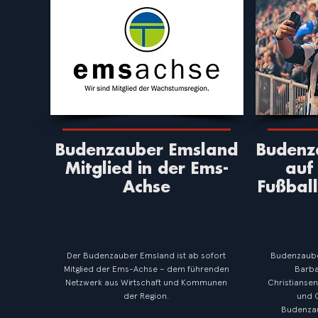
Budenzauber Emsland
Budenz
Mitglied in der Ems-
auf
Achse
Fußbal
Der Budenzauber Emsland ist ab sofort
Budenzauber
Mitglied der Ems-Achse – dem führenden
Barba
Netzwerk aus Wirtschaft und Kommunen
Christiansen
der Region.
und O
Budenzau