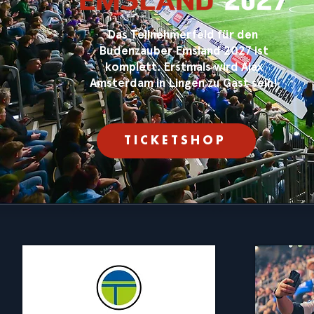
Das Teilnehmerfeld für den
Budenzauber Emsland 2027 ist
komplett. Erstmals wird Ajax
Amsterdam in Lingen zu Gast sein!
TICKETSHOP