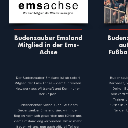
Budenzauber Emsland
Budenz
Mitglied in der Ems-
au
Achse
Fußba
Der Budenzauber Emsland ist ab sofort
Budenzaube
Mitglied der Ems-Achse – dem führenden
Barbarez, I
Netzwerk aus Wirtschaft und Kommunen
Delron Bu
der Region.
Thon vertre
Trainer u
Turnierdirektor Bernd Kühn: „Mit dem
Fußballbühn
Budenzauber Emsland sind wir in der
für den 
Region heimisch geworden und fühlen uns
dem Emsland eng verbunden. Umso mehr
freuen wir uns, nun auch offiziell Teil der